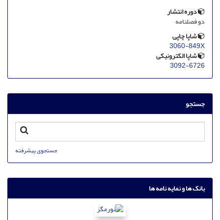
دوره انتشار
دو فصلنامه
شاپا چاپی
3060-849X
شاپا الکترونیکی
3092-6726
جستجو
جستجوی پیشرفته
بانک ها و نمایه نامه ها