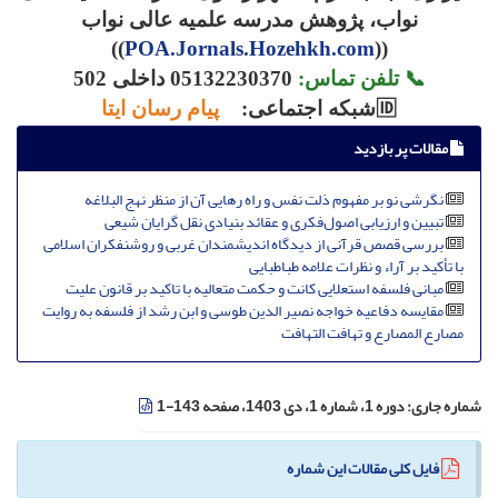
نواب، پژوهش مدرسه علمیه عالی نواب
))
POA.Jornals.Hozehkh.com
((
📞 تلفن تماس:
05132230370 داخلی 502
🆔شبکه اجتماعی:
پیام رسان ایتا
مقالات پر بازدید
نگرشی نو بر مفهوم ذلت نفس و راه رهایی آن از منظر نهج البلاغه
تبیین و ارزیابی اصول‌فکری و عقائد بنیادی نقل گرایان شیعی
بررسی قصص قرآنی از دیدگاه اندیشمندان غربی و روشنفکران اسلامی
با تأکید بر آراء و نظرات علامه طباطبایی
مبانی فلسفه استعلایی کانت و حکمت متعالیه با تاکید بر قانون علیت
مقایسه دفاعیه خواجه نصیر الدین طوسی و ابن رشد از فلسفه به روایت
مصارع المصارع و تهافت التهافت
شماره جاری:
دوره 1، شماره 1، دی 1403، صفحه 143-1
فایل کلی مقالات این شماره