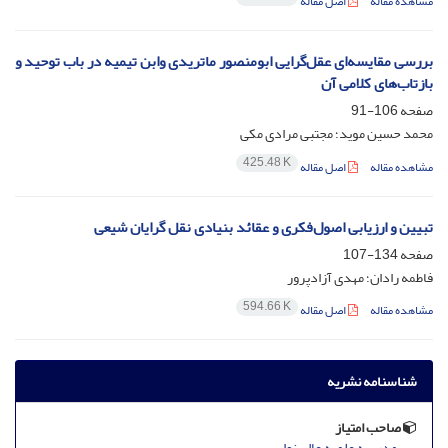
مشاهده مقاله
اصل مقاله
بررسی مقایسه‌ای عقل‌گرایی ابومنصور ماتریدی وابن تیمیه در باب توحید و
بازتاب‌های کلامی آن
صفحه
106-91
محمد حسین موید؛ مجتبی مرادی مکی
425.48 K
مشاهده مقاله
اصل مقاله
تبیین و ارزیابی اصول‌فکری و عقائد بنیادی نقل گرایان شیعی
صفحه
134-107
فاطمه رادان؛ مهدی آزادپرور
594.66 K
مشاهده مقاله
اصل مقاله
شناسنامه نشریه
صاحب امتیاز
مدرسه علمیه عالی نواب