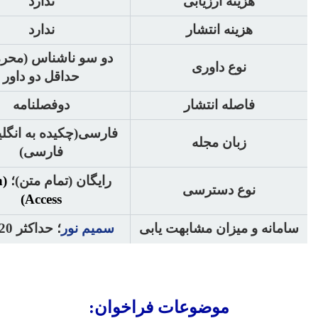
هزینه ارزیابی
ندارد
هزینه انتشار
ندارد
دو سو ناشناس (محرما
نوع داوری
حداقل دو داور
فاصله انتشار
دوفصلنامه
فارسی(چکیده به انگل
زبان مجله
فارسی)
رایگان (تمام متن)؛
n
نوع دسترسی
Access)
سامانه و میزان مشابهت یابی
سمیم نور
؛ حداکثر 20درصد
موضوعات فراخوان: