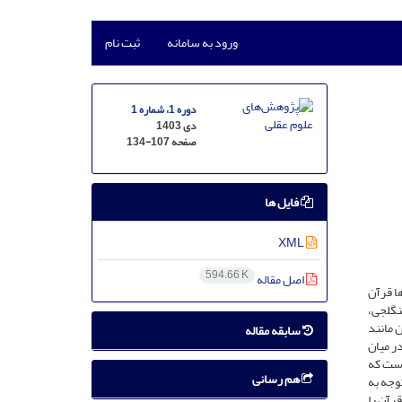
ورود به سامانه
ثبت نام
دوره 1، شماره 1
دی 1403
صفحه
134-107
فایل ها
XML
594.66 K
اصل مقاله
ها قرآن
نگلجی،
 مانند
سابقه مقاله
ر میان
است که
هم رسانی
وجه به
قرآن را