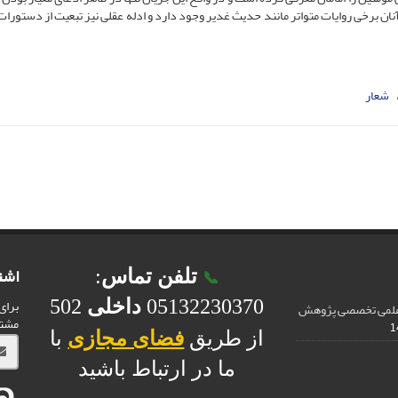
ان برخی روایات متواتر مانند حدیث غدیر وجود دارد و ادله عقلی نیز تبعیت از دستورات 
شعار
اشت
تلفن تماس
:
📞
برای
05132230370
داخلی
502
 علمی تخصصی پژوهش
مشت
از طریق
فضای مجازی
با
ما در ارتباط باشید