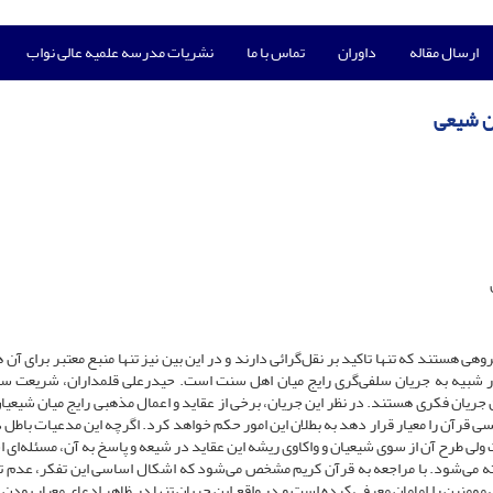
ارسال مقاله
داوران
تماس با ما
نشریات مدرسه علمیه عالی نواب
ان شیعی
 هستند که تنها تاکید بر نقل‌گرائی دارند و در این بین نیز تنها منبع معتبر برای آن 
ر شبیه به جریان سلفی‌گری رایج میان اهل سنت است. حیدرعلی قلمداران، شریعت س
جریان فکری هستند. در نظر این جریان، برخی از عقاید و اعمال مذهبی رایج میان شیعیان
ی قرآن را معیار قرار دهد به بطلان این امور حکم خواهد کرد. اگرچه این مدعیات باطل د
ولی طرح آن از سوی شیعیان و واکاوی ریشه این عقاید در شیعه و پاسخ به آن، مسئله‌ای 
رداخته می‌شود. با مراجعه به قرآن کریم مشخص می‌شود که اشکال اساسی این تفکر، عدم ت
 مومنین را امامان معرفی کرده است و در واقع این جریان تنها در ظاهر ادعای معیار بودن 