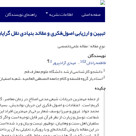
صفحه اصلی
اطلاعات نشریه
راهنمای نویسندگان
تبیین و ارزیابی اصول‌فکری و عقائد بنیادی نقل گرای
نوع مقاله : مقاله علمی‌تخصصی
نویسندگان
¶
2
1
فاطمه رادان
مهدی آزادپرور
1
دانشجو کارشناسی ارشد دانشگاه علوم معارف قم
2
استادیار گروه فلسفه و کلام جامعه المصطفی العالمیه ،شعبه اصفهان
چکیده
از جمله مهمترین جریانات شیعی مدعی اصلاح در زمان معاصر، گروهی
کریم است. اعتقادات و اصول فکری این جریان نواندیش، بسیا
محمد جواد غروی و میرزا یوسف شعار برخی از مهمترین افراد این 
شفاعت، توسل و زیارت از نظر قرآن غیر قابل توجیه است و اگر کس
سلفیان اهل سنت و وهابیان، نوظهور نیست و بیان و رد شده است 
در این مقاله با روش کتابخانه‌ای و با رویکرد تحلیلی به آن پ
آیاتی است که در آن‌ها دستور رجوع به اولی‌الامر داده شده و ولی