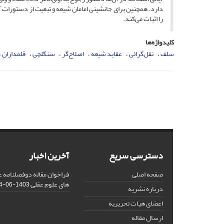
دارد. همچنین برای جانشینی امامان شیعه و تبعیت از دستورات آن
را اثبات می‌کند.
کلیدواژه‌ها
سلف
نقل‌گرائی
عقاید شیعه
اصلاح‌گر
سنگلچی
قلمداران
دسترسی سریع
آخرین اخبار
صفحه اصلی
فراخوان مقاله دوفصلنامه
های علوم عقلی
1403-06-14
درباره نشریه
اعضای هیات تحریریه
ارسال مقاله