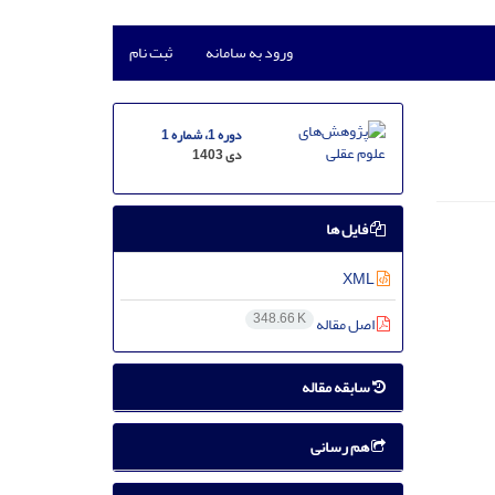
ورود به سامانه
ثبت نام
دوره 1، شماره 1
دی 1403
فایل ها
XML
348.66 K
اصل مقاله
سابقه مقاله
هم رسانی