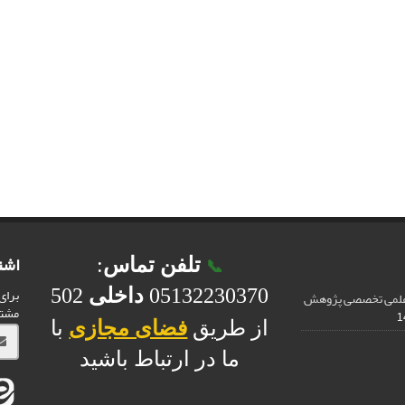
اشت
تلفن تماس
:
📞
برای
05132230370
داخلی
502
 علمی تخصصی پژوهش
مشت
از طریق
فضای مجازی
با
ما در ارتباط باشید