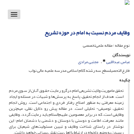
Toggle
vigation
وظایف مردم نسبت به امام در حوزه تشریع
نوع مقاله : مقاله علمی‌تخصصی
نویسندگان
عباس عبداللهی
مجتبی مرادی
فارغ التحصیلسطح سه رشته کلام اسلامی مدرسه علمیه عالی نواب
چکیده
تحقق ماموریت ولایت تشریعی امام درگرو رعایـت حقـوق آنـان از سـوی مردم
است. هدف از انجام تحقیق، پاسخ به پرسش‌ها و شبهات در مسئله و ایجاد
زمینه معرفتی به منظور اصلاح رفتار فردی و اجتماعی است. روش انجام
تحقیق، توصیفی- تحلیلی است. در مقاله پیش رو دلایل نقلی، مهم‌ترین
وظایفی است، که در برابر معصومین علیهم‌السلام باید رعایت گردد، وظایفی
مانند معرفت، اطاعت و دوستی با دوستان و دشمنی با دشمنان امام؛ این
نوشتار در راستای شناخت وظایف و تبیین مسئولیت‌های شیعیان برای
رسیدن به وضع دلخواه در ارتباط با اهل بیت نقش بسزایی خواهد داشت.