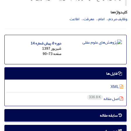
کلیدواژه‌ها
وظایف مردم
امام
معرفت
اطاعت
دوره 0، پیش شماره 14
شهریور 1397
صفحه
90-73
فایل ها
XML
336.8 K
اصل مقاله
سابقه مقاله